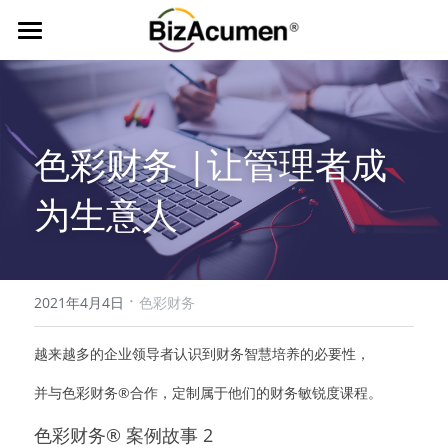
首页
经典课程
色彩财务 |让管理者成
行业定制
色彩财务
为生意人
商业洞察与财务智慧
资源中心
联系我们
·
021-55123277
2021年4月4日
色彩财务
越来越多的企业领导者认识到财务智慧培养的必要性，
并与色彩财务®合作，定制属于他们的财务敏锐度课程。
色彩财务® 案例故事 2