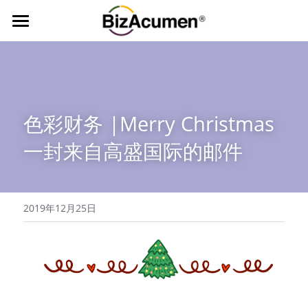
首页
经典课程
行业定制
色彩财务
色彩财务 |Merry Christmas
商业洞察与财务智慧
资源中心
一封来自高盛国际的邮件
联系我们
021-55123277
2019年12月25日