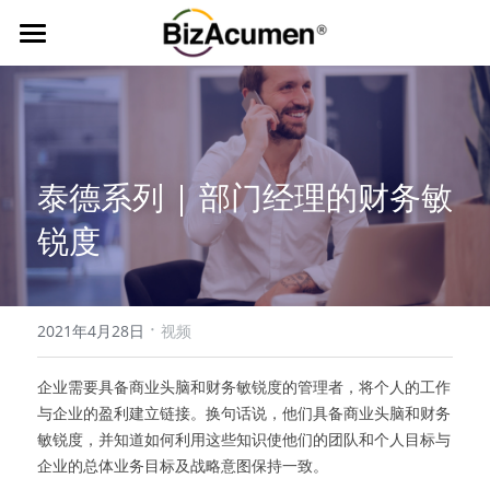
首页
经典课程
行业定制
色彩财务
泰德系列 | 部门经理的财务敏
商业洞察与财务智慧
资源中心
锐度
联系我们
·
021-55123277
2021年4月28日
视频
​企业需要具备商业头脑和财务敏锐度的管理者，将个人的工作
与企业的盈利建立链接。换句话说，他们具备商业头脑和财务
敏锐度，并知道如何利用这些知识使他们的团队和个人目标与
企业的总体业务目标及战略意图保持一致。